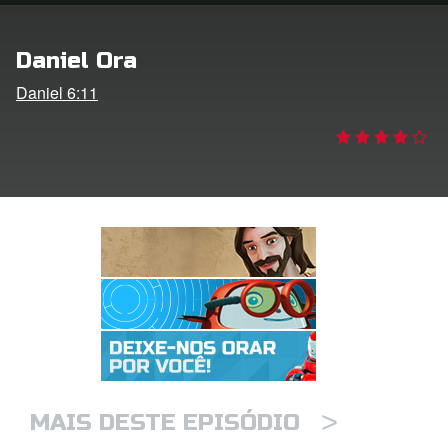
 o Idioma
Daniel Ora
Daniel 6:11
>
MAIS DESTE EPISÓDIO