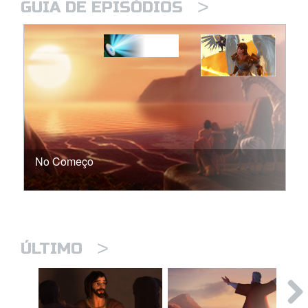
>
GUIA DE EPISÓDIOS
No Começo
>
ÚLTIMO