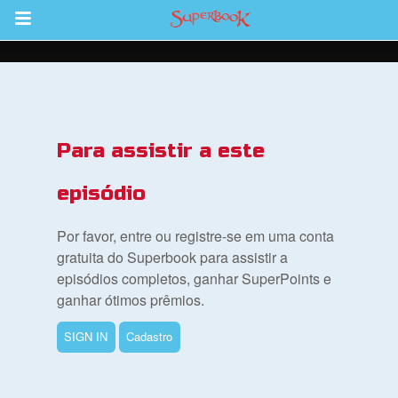
Return to Content
bra
Para assistir a este
ios
episódio
Por favor, entre ou registre-se em uma conta
s
gratuita do Superbook para assistir a
episódios completos, ganhar SuperPoints e
ganhar ótimos prêmios.
book Bible App
SIGN IN
Cadastro
tre-se