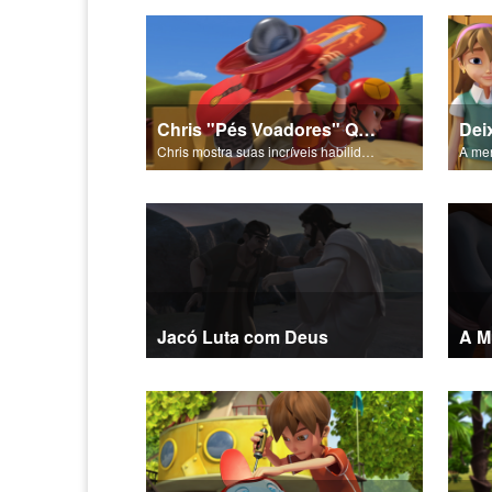
Chris "Pés Voadores" Quantum
Chris mostra suas incríveis habilidades no skate para Joy e Gizmo.
Jacó Luta com Deus
A M