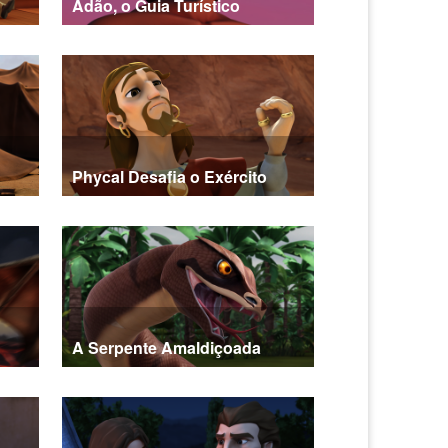
Adão, o Guia Turístico
Phycal Desafia o Exército
A Serpente Amaldiçoada