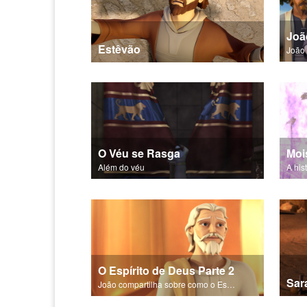
Estêvão
João 
O Véu se Rasga
Além do véu
A his
O Espírito de Deus Parte 2
Sar
João compartilha sobre como o Espírito Santo está em todos os lugares, guiando e aconselhando.