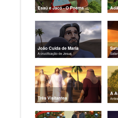
Esaú e Jacó - O Poema da Salvação
Adã
João Cuida de Maria
A crucificação de Jesus.
A A
Três Visitantes