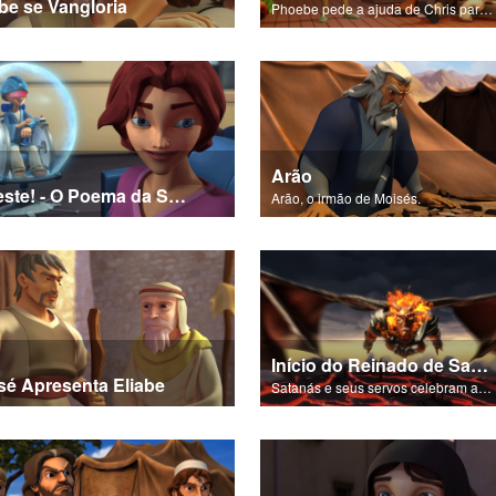
abe se Vangloria
Phoebe pede a ajuda de Chris para a cena do nascimento de Jesus.
Arão
O Teste! - O Poema da Salvação
Arão, o irmão de Moisés.
Início do Reinado de Satanás
sé Apresenta Eliabe
Satanás e seus servos celebram a queda de Adão e Eva no Éden.