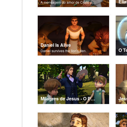
Eli
A mensagem do amor de Cristo por cada um de nós.
Daniel Is Alive
Daniel survives the lion's den.
Milagres de Jesus - O Poema da Salvação
Jes