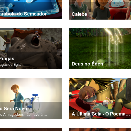
arábola do Semeador
Calebe
Pragas
Deus no Éden
agas do Egito.
o Será Novo
A Última Ceia - O Poema da Salvação
Após o Armagedom, não haverá mais morte ou tristeza.