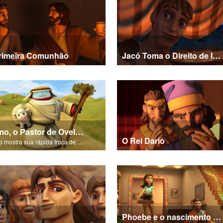
rimeira Comunhão
Jacó Toma o Direito de Irmão Mais Velho de Esaú
Gizmo, o Pastor de Ovelhas
O Rei Dario
Gizmo mostra sua rápida troca de habilidades e se torna um pastor de ovelhas.
Phoebe e o nascimento de Jesus