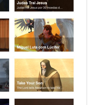
Judas Trai Jesus
Judas trai Jesus por 30 moedas de prata.
Miguel Luta com Lúcifer
Take Your Son
The Lord tells Abraham to take his son to Moriah.