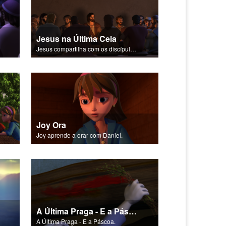
Jesus na Última Ceia
Jesus compartilha com os discípulos que um deles irá traí-Lo.
Joy Ora
Joy aprende a orar com Daniel.
A Última Praga - E a Páscoa
A Última Praga - E a Páscoa.