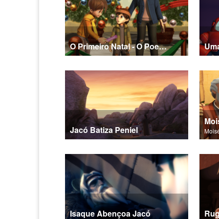
O Primeiro Natal - O Poema da Salvação
Jacó Batiza Peniel
Isaque Abençoa Jacó