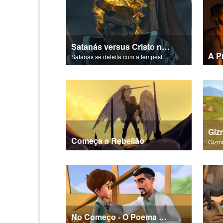
Satanás versus Cristo na Tempestade
A P
Satanás se deleita com a tempestade se aproximando na Galileia.
Começa a Rebelião
No Começo - O Poema da Salvação