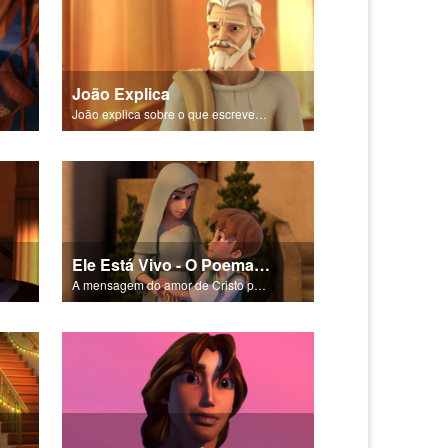
João Explica
João explica sobre o que escreveu no Livro de Apocalipse.
Ele Está Vivo - O Poema da Salvação
A mensagem do amor de Cristo por cada um de nós.