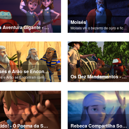
Moisés
Uma Aventura Gigante - Um Poema de Salvação
Moisés viu o bezerro de ouro e ficou completamente irado.
Moisés e Arão se Encontram com Faraó
Os Dez Mandamentos - O Poema da Salvação
Moisés e Arão se Encontram com Faraó.
Rugido! - O Poema da Salvação
Rebeca Compartilha Sobre Esaú e Jacó