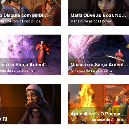
João Discute com os Discípulos
Maria Ouve as Boas Novas
discute com os discípulos.
Maria ouve as boas novas.
Moisés e a Sarça Ardente - Parte 2
Moisés e a Sarça Ardente - Parte 3
tória da sarça ardente.
A história da sarça ardente.
Apocalipse! - O Poema da Salvação
a Ri
A mensagem do amor de Cristo por cada um de nós.