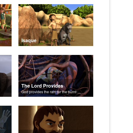
Isaque
The Lord Provides
God provides the ram for the burnt offering.