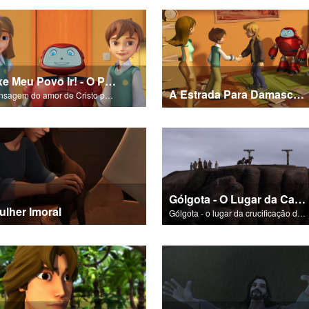
Deixe Meu Povo Ir! - O Poema da Salvação
A Estrada Para Damasco - O Poema da Salvação
A mensagem do amor de Cristo por nós em "Deixe Meu Povo Ir!".
Gólgota - O Lugar da Caveira
ulher Imoral
Gólgota - o lugar da crucificação dEle.