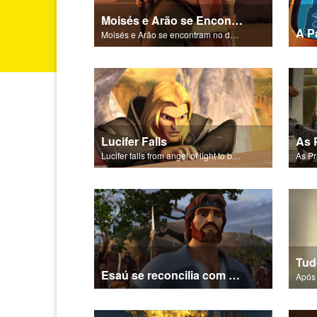
Moisés e Arão se Encontram no Deserto
A P
Moisés e Arão se encontram no deserto.
Lucifer Falls
As 
Lucifer falls from angel of light to become Satan.
As Pr
Tud
Esaú se reconcilia com Jacó