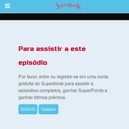
Return to Content
bra
Para assistir a este
ios
episódio
Por favor, entre ou registre-se em uma conta
s
gratuita do Superbook para assistir a
episódios completos, ganhar SuperPoints e
ganhar ótimos prêmios.
book Bible App
SIGN IN
Cadastro
tre-se