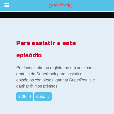
Return to Content
bra
Para assistir a este
ios
episódio
Por favor, entre ou registre-se em uma conta
s
gratuita do Superbook para assistir a
episódios completos, ganhar SuperPoints e
ganhar ótimos prêmios.
book Bible App
SIGN IN
Cadastro
tre-se