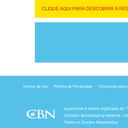
CLIQUE AQUI PARA DESCOBRIR A RE
Termos de Uso
Política de Privacidade
Informação para 
Superbook é marca registrada de 
Christian Broadcasting Network, Inc
Todos os Direitos Reservados