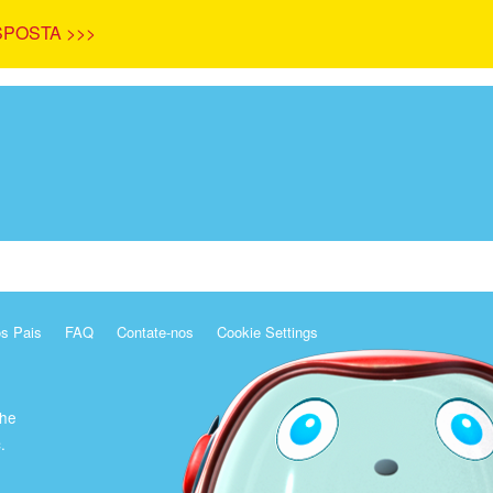
SPOSTA >>>
os Pais
FAQ
Contate-nos
Cookie Settings
The
.