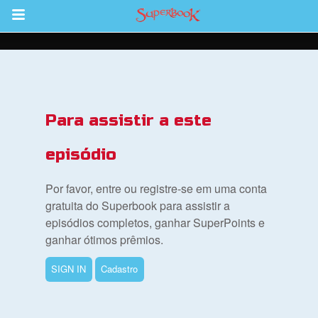
Return to Content
bra
Para assistir a este
ios
episódio
Por favor, entre ou registre-se em uma conta
s
gratuita do Superbook para assistir a
episódios completos, ganhar SuperPoints e
ganhar ótimos prêmios.
book Bible App
SIGN IN
Cadastro
tre-se