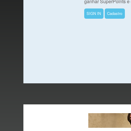
ganhar SuperPoints e 
SIGN IN
Cadastro