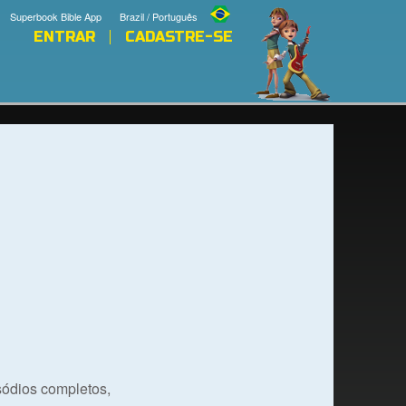
Superbook Bible App
Brazil / Português
ENTRAR
CADASTRE-SE
isódios completos,