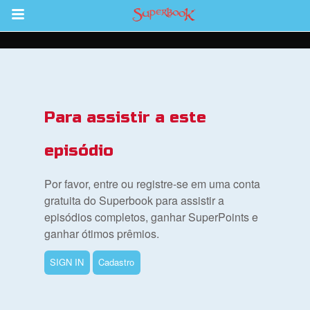
Return to Content
bra
Para assistir a este
ios
episódio
Por favor, entre ou registre-se em uma conta
s
gratuita do Superbook para assistir a
episódios completos, ganhar SuperPoints e
ganhar ótimos prêmios.
book Bible App
SIGN IN
Cadastro
tre-se