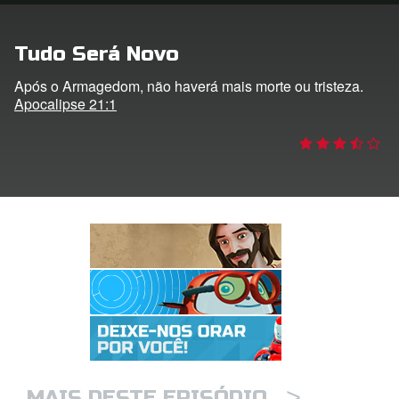
 o Idioma
Tudo Será Novo
Após o Armagedom, não haverá mais morte ou tristeza.
Apocalipse 21:1
>
MAIS DESTE EPISÓDIO