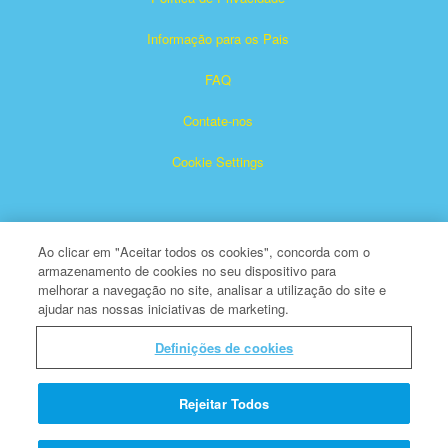
Informação para os Pais
FAQ
Contate-nos
Cookie Settings
Ao clicar em "Aceitar todos os cookies", concorda com o
armazenamento de cookies no seu dispositivo para
melhorar a navegação no site, analisar a utilização do site e
ajudar nas nossas iniciativas de marketing.
Superbook é marca registrada de The Christian Broadcasting
Network, Inc.
Definições de cookies
Todos os Direitos Reservados
Sobre a CBN
Rejeitar Todos
© Copyright 2026 The Christian Broadcasting Network.