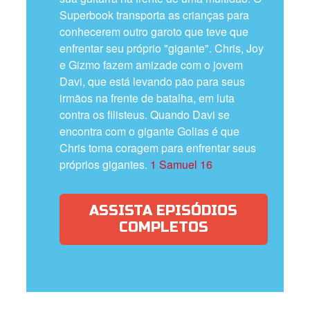
Superbook transporta as crianças para
conhecerem outro garoto que teve que
enfrentar seu próprio "gigante". Chris, Joy
e Gizmo fazem amizade com o jovem
Davi, que está levando pão para seus
irmãos na frente de batalha, em luta
contra os filisteus. Quando Davi se
encontra com o gigante Golias é que
Chris toma coragem para enfrentar seus
próprios gigantes.
1 Samuel 16
ASSISTA EPISÓDIOS
COMPLETOS