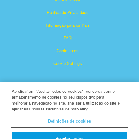
Política de Privacidade
Informação para os Pais
FAQ
Contate-nos
Cookie Settings
Ao clicar em "Aceitar todos os cookies", concorda com o
armazenamento de cookies no seu dispositivo para
melhorar a navegação no site, analisar a utilização do site e
ajudar nas nossas iniciativas de marketing.
Superbook é marca registrada de The Christian Broadcasting
Network, Inc.
Definições de cookies
Todos os Direitos Reservados
Sobre a CBN
Rejeitar Todos