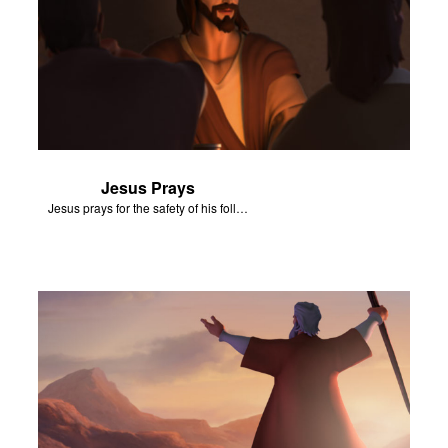
 o Idioma
Jesus Prays
Jesus prays for the safety of his followers.