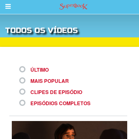
Return to Content
TODOS OS VÍDEOS
bra
ios
ÚLTIMO
MAIS POPULAR
s
CLIPES DE EPISÓDIO
EPISÓDIOS COMPLETOS
book Bible App
tre-se