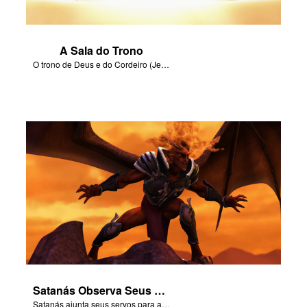
A Sala do Trono
O trono de Deus e do Cordeiro (Jesus) será na terra.
Satanás Observa Seus Servos
Satanás ajunta seus servos para a batalha final - o Armagedom!