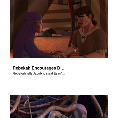
Rebekah Encourages Deceit
Rebekah tells Jacob to steal Esau's blessing from Isaac.