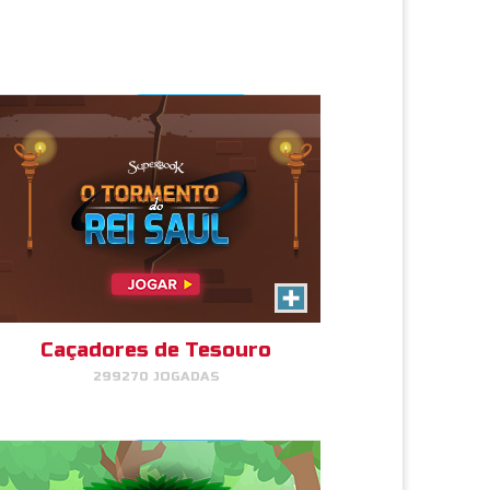
JOGAR
AGORA!
A Aventura do Jardim do
Éden
Combine pares de animais para
colher frutos no Éden.
Caçadores de Tesouro
299270 JOGADAS
JOGAR
AGORA!