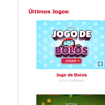
Últimos Jogos:
JOGAR
AGORA!
Fora, Bicho!
Leia Mais Informação
Faça combinações de insetos
para que eles voem!
Jogo de Bolos
675111 JOGADAS
JOGAR
AGORA!