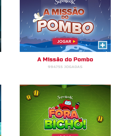
Fora, Bicho!
Faça combinações de insetos
para que eles voem!
A Missão do Pombo
994755 JOGADAS
JOGAR
AGORA!
Fuga para o Egito