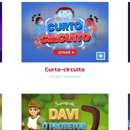
Davi, O Protetor das
Ovelhas
Davi protege sua ovelha
atacando os leões e os ursos.
Curto-circuito
174322 JOGADAS
JOGAR
AGORA!