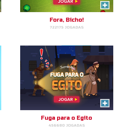
Ajude José, Maria e Jesus
escaparem do Rei Herodes e
chegarem até o Egito.
Fora, Bicho!
722175 JOGADAS
JOGAR
AGORA!
Discos do Gizmo
Fuga para o Egito
456680 JOGADAS
Deslize para lançar o disco até
o seu alvo.