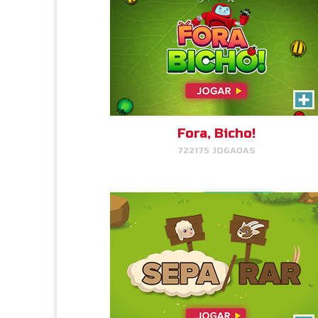
SEPA/RAR
Leia Mais Informação
Ajude o Gizmo a separar bodes
e ovelhas!
Fora, Bicho!
722175 JOGADAS
JOGAR
AGORA!
Rapador de Erva Daninha