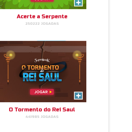
Clique/Toque nas notas no
momento certo, para manter o
Rei Saul calmo.
Acerte a Serpente
250222 JOGADAS
JOGAR
AGORA!
Encontre os Pares
Combine os pares de animais e
suba de nível!
O Tormento do Rei Saul
441985 JOGADAS
JOGAR
AGORA!