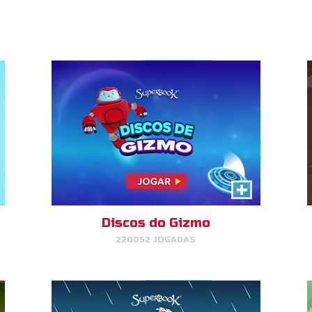
JOGAR
AGORA!
O Embarque do Gizmo
Ajude o Gizmo a colocar os
animais de volta na arca.
Discos do Gizmo
220052 JOGADAS
JOGAR
AGORA!