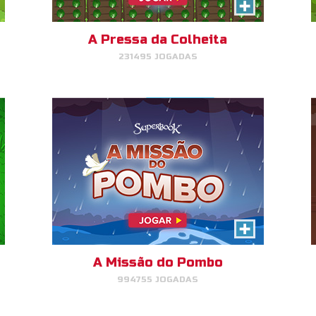
Ajude o Pombo de Noé a
desviar dos obstáculos.
A Pressa da Colheita
231495 JOGADAS
JOGAR
AGORA!
Curto-circuito
Siga a sequencia de circuitos do
Gizmo e você subirá de nível!
A Missão do Pombo
994755 JOGADAS
JOGAR
AGORA!