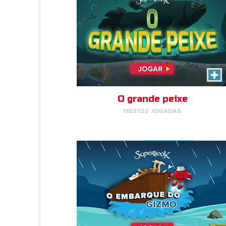
O Embarque do Gizmo
Ajude o Gizmo a colocar os
animais de volta na arca.
O grande peixe
1163732 JOGADAS
JOGAR
AGORA!
Jogo de Bolos