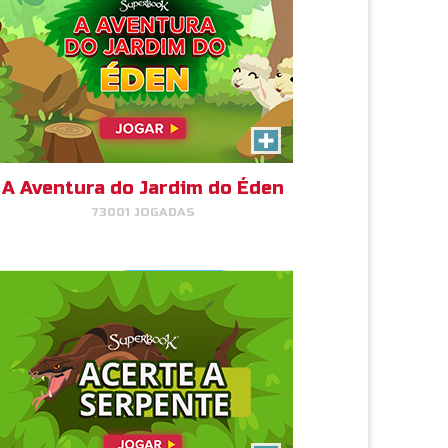
Acerte a Serpente
Acerte a serpente assim que
você a vir!
A Aventura do Jardim do Éden
73001 JOGADAS
JOGAR
AGORA!
O Tormento do Rei Saul