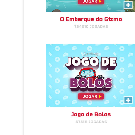
Gosta de bolos? Então você vai
amar o Jogo de Bolos!
O Embarque do Gizmo
754010 JOGADAS
JOGAR
AGORA!
Jogo de Bolos
Jogo de Bolos
675111 JOGADAS
Gosta de bolos? Então você vai
amar o Jogo de Bolos!