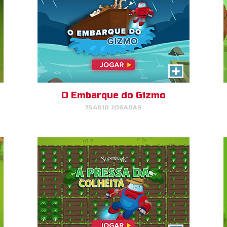
A Pressa da Colheita
Ajude o Fazendeiro Gizmo a
colher suas plantas!
O Embarque do Gizmo
754010 JOGADAS
JOGAR
AGORA!
A Missão do Pombo