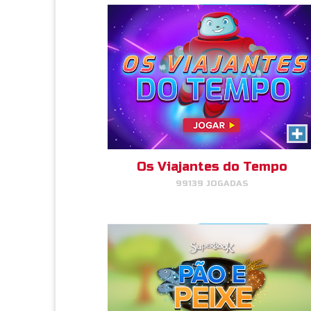
Pão e Peixe
Leia Mais Informação
Faça com que o número de
pães e peixes seja igual para
cada pessoa que você servir.
Os Viajantes do Tempo
99139 JOGADAS
JOGAR
AGORA!