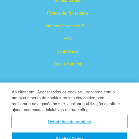
Termos de Uso
Política de Privacidade
Informação para os Pais
FAQ
Contate-nos
Cookie Settings
Ao clicar em "Aceitar todos os cookies", concorda com o
armazenamento de cookies no seu dispositivo para
melhorar a navegação no site, analisar a utilização do site e
ajudar nas nossas iniciativas de marketing.
Superbook é marca registrada de The Christian Broadcasting
Network, Inc.
Definições de cookies
Todos os Direitos Reservados
Sobre a CBN
Rejeitar Todos