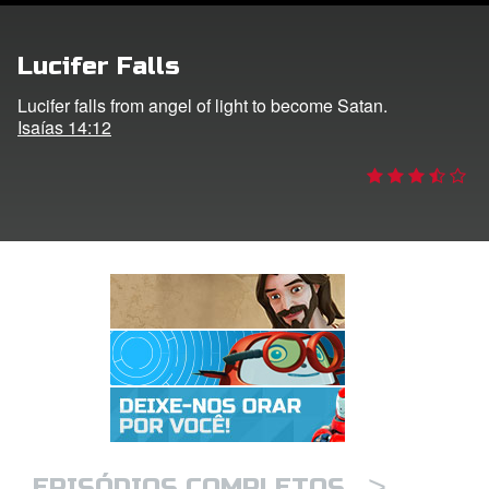
 o Idioma
Lucifer Falls
Lucifer falls from angel of light to become Satan.
Isaías 14:12
>
EPISÓDIOS COMPLETOS