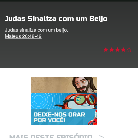
 o Idioma
Judas Sinaliza com um Beijo
Judas sinaliza com um beijo.
Mateus 26:48-49
>
MAIS DESTE EPISÓDIO