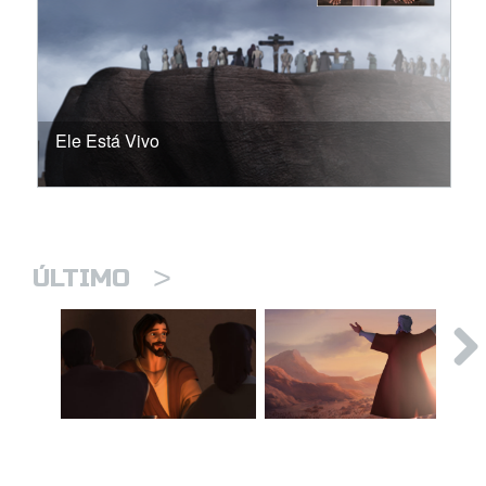
Ele Está Vivo
>
ÚLTIMO