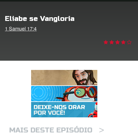
 o Idioma
Eliabe se Vangloria
1 Samuel 17:4
>
MAIS DESTE EPISÓDIO