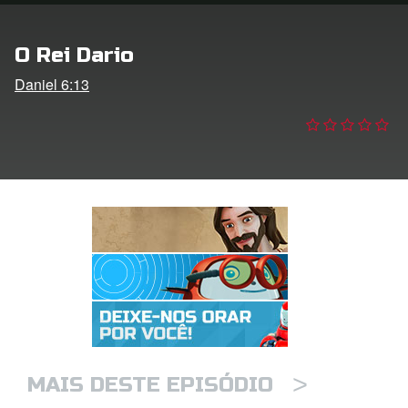
 o Idioma
O Rei Dario
Daniel 6:13
>
MAIS DESTE EPISÓDIO