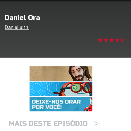
 o Idioma
Daniel Ora
Daniel 6:11
>
MAIS DESTE EPISÓDIO