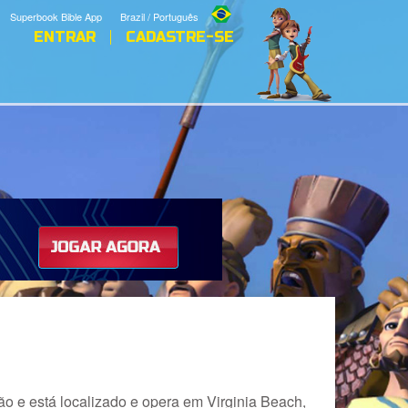
Superbook Bible App
Brazil / Português
ENTRAR
CADASTRE-SE
ão e está localizado e opera em Virginia Beach,