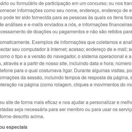
nário ou formulário de participação em um concurso; ou nos tr
fornecer informações como seu nome, endereço, endereço de e-
o pode ter sido fornecida para as pessoas às quais os itens fo
de análises e e-mails enviados a nós, e informações financeira
ocessamento de doações ou pagamentos e não são retidos para 
tomaticamente. Exemplos de informações que coletamos e ana
onectar seu computador à Internet; acesso; endereço de e-mail;
mo o tipo e a versão do navegador, o sistema operacional e a 
através e a partir de nosso site, incluindo data e hora; númer
elefone para o qual costumava ligar. Durante algumas visitas, 
formações da sessão, incluindo tempos de resposta da página, e
interação na página (como rolagem, cliques e movimentos do 
 site de forma mais eficaz e nos ajudar a personalizar e melho
adas seja necessária para ser membro ou para usar os serviços
forme descrito acima.
ou especiais