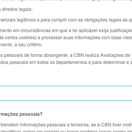
direitos legais;
rciais legítimos e para cumprir com as obrigações legais às q
nto em circunstâncias em que a lei aplicável exija justificação
de certos cookies) e processar suas informações com base ness
ento, a seu critério.
es pessoais de forma abrangente, a CBN realiza Avaliações de
ados pessoais em todos os departamentos e para determinar e ap
rmações pessoais?
 transferir informações pessoais a terceiros, se a CBN tiver mot
identificar, entrar em contato ou tomar medidas legais contra