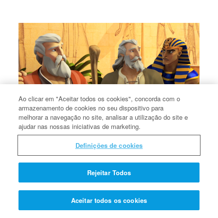
Ao clicar em "Aceitar todos os cookies", concorda com o
armazenamento de cookies no seu dispositivo para
melhorar a navegação no site, analisar a utilização do site e
ajudar nas nossas iniciativas de marketing.
Moisés e Arão se Encontram com Faraó.
Definições de cookies
Moisés e Arão se Encontram com Faraó.
Rejeitar Todos
Aceitar todos os cookies