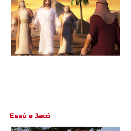
Esaú e Jacó