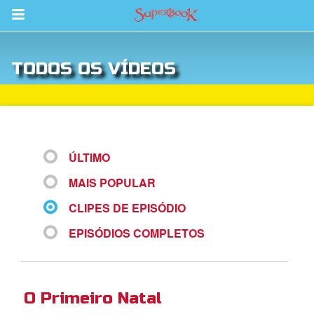
Return to Content
TODOS OS VÍDEOS
bra
ios
ÚLTIMO
MAIS POPULAR
s
CLIPES DE EPISÓDIO
EPISÓDIOS COMPLETOS
book Bible App
O Primeiro Natal
tre-se