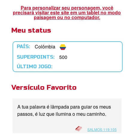
book Bible App
Para personalizar seu personagem, você
precisará visitar este site em um tablet no modo
paisagem ou no computador.
Meu status
tre-se
 o Idioma
Colômbia
PAÍS:
500
SUPERPOINTS:
ÚLTIMO JOGO:
Versículo Favorito
A tua palavra é lâmpada para guiar os meus
passos, é luz que ilumina o meu caminho.
SALMOS 119:105