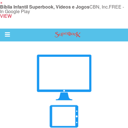
×
Bíblia Infantil Superbook, Vídeos e Jogos
CBN, Inc.
FREE -
In Google Play
VIEW
Return to Content
bra
ios
s