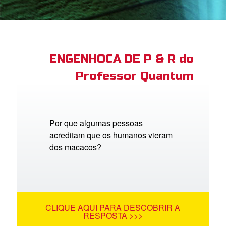
book Bible App
tre-se
ENGENHOCA DE P & R do
Professor Quantum
 o Idioma
Por que algumas pessoas
acreditam que os humanos vieram
dos macacos?
CLIQUE AQUI PARA DESCOBRIR A
RESPOSTA >>>