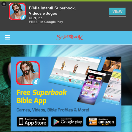
×
Bíblia Infantil Superbook,
VIEW
Vídeos e Jogos
CBN, Inc.
FREE - In Google Play
Return to Content
bra
ios
s