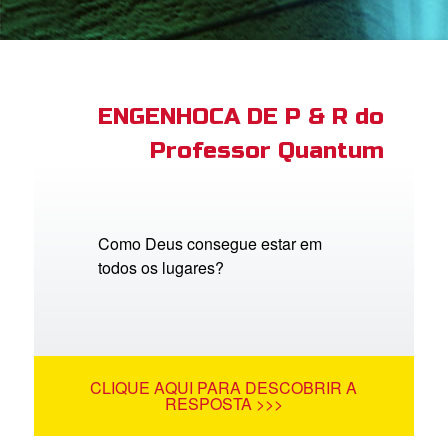
book Bible App
tre-se
ENGENHOCA DE P & R do
Professor Quantum
 o Idioma
Como Deus consegue estar em
todos os lugares?
CLIQUE AQUI PARA DESCOBRIR A
RESPOSTA >>>