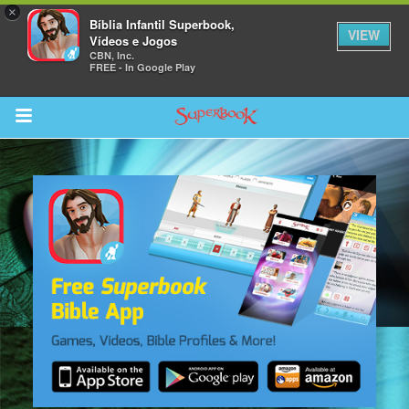
×
Bíblia Infantil Superbook,
VIEW
Vídeos e Jogos
CBN, Inc.
FREE - In Google Play
Return to Content
bra
ios
s