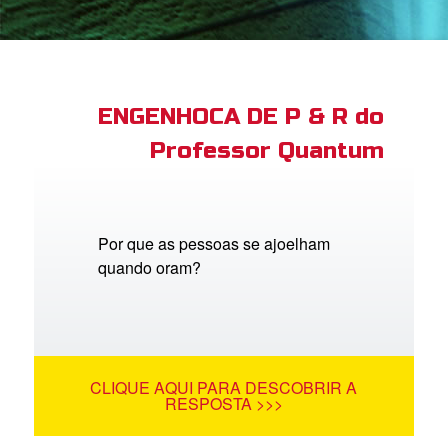
book Bible App
tre-se
ENGENHOCA DE P & R do
Professor Quantum
 o Idioma
Por que as pessoas se ajoelham
quando oram?
CLIQUE AQUI PARA DESCOBRIR A
RESPOSTA >>>