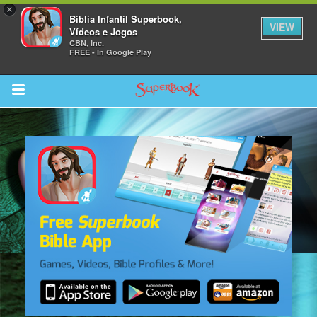
×
Bíblia Infantil Superbook,
VIEW
Vídeos e Jogos
CBN, Inc.
FREE - In Google Play
Return to Content
bra
ios
s