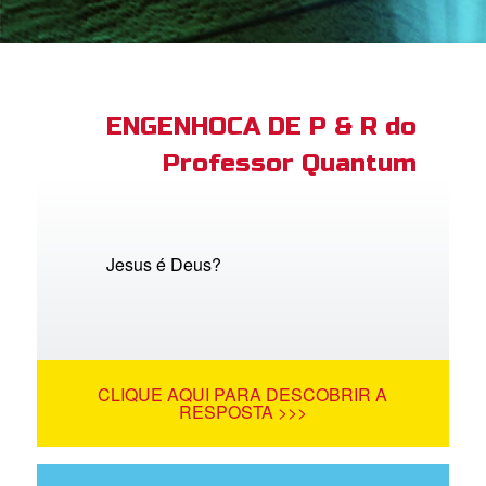
book Bible App
tre-se
ENGENHOCA DE P & R do
Professor Quantum
 o Idioma
Jesus é Deus?
CLIQUE AQUI PARA DESCOBRIR A
RESPOSTA >>>