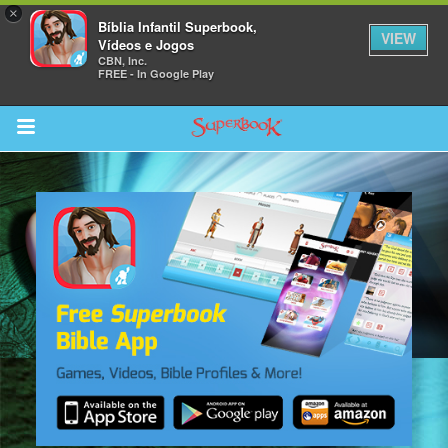
×
Bíblia Infantil Superbook,
VIEW
Vídeos e Jogos
CBN, Inc.
FREE - In Google Play
Return to Content
bra
ios
s