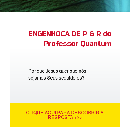
book Bible App
tre-se
ENGENHOCA DE P & R do
Professor Quantum
 o Idioma
Por que Jesus quer que nós
sejamos Seus seguidores?
CLIQUE AQUI PARA DESCOBRIR A
RESPOSTA >>>