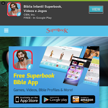
×
Bíblia Infantil Superbook,
VIEW
Vídeos e Jogos
CBN, Inc.
FREE - In Google Play
Return to Content
bra
ios
s