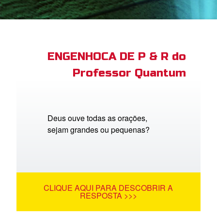
book Bible App
tre-se
ENGENHOCA DE P & R do
Professor Quantum
 o Idioma
Deus ouve todas as orações,
sejam grandes ou pequenas?
CLIQUE AQUI PARA DESCOBRIR A
RESPOSTA >>>