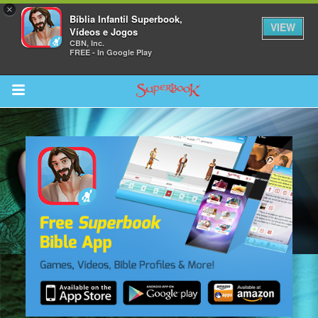
×
Bíblia Infantil Superbook,
VIEW
Vídeos e Jogos
CBN, Inc.
FREE - In Google Play
Return to Content
bra
ios
s