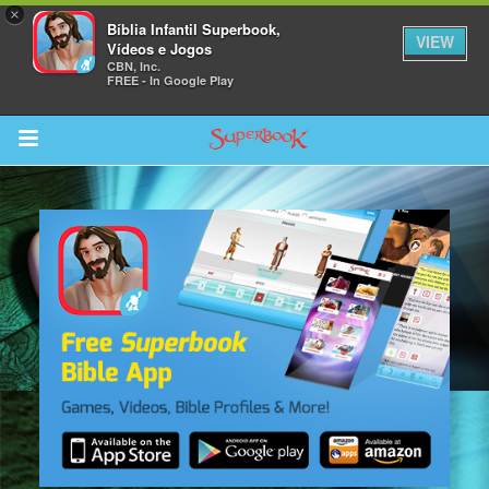
×
Bíblia Infantil Superbook,
VIEW
Vídeos e Jogos
CBN, Inc.
FREE - In Google Play
Return to Content
bra
ios
s