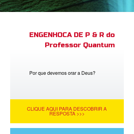
book Bible App
tre-se
ENGENHOCA DE P & R do
Professor Quantum
 o Idioma
Por que devemos orar a Deus?
CLIQUE AQUI PARA DESCOBRIR A
RESPOSTA >>>