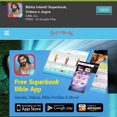
×
Bíblia Infantil Superbook,
VIEW
Vídeos e Jogos
CBN, Inc.
FREE - In Google Play
Return to Content
bra
ios
s