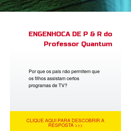
book Bible App
tre-se
ENGENHOCA DE P & R do
Professor Quantum
 o Idioma
Por que os pais não permitem que
os filhos assistam certos
programas de TV?
CLIQUE AQUI PARA DESCOBRIR A
RESPOSTA >>>