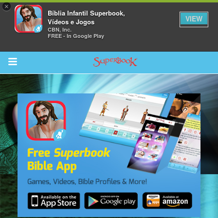
×
Bíblia Infantil Superbook,
VIEW
Vídeos e Jogos
CBN, Inc.
FREE - In Google Play
Return to Content
bra
ios
s