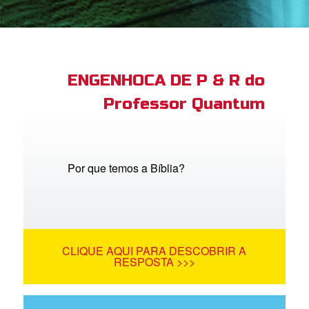
book Bible App
tre-se
ENGENHOCA DE P & R do
Professor Quantum
 o Idioma
Por que temos a Bíblia?
CLIQUE AQUI PARA DESCOBRIR A
RESPOSTA >>>