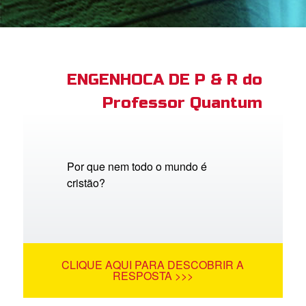
book Bible App
tre-se
ENGENHOCA DE P & R do
Professor Quantum
 o Idioma
Por que nem todo o mundo é
cristão?
CLIQUE AQUI PARA DESCOBRIR A
RESPOSTA >>>