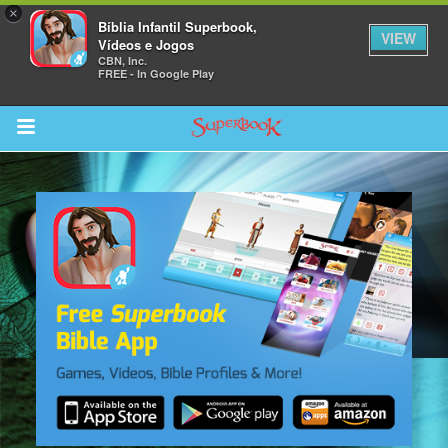
×
Bíblia Infantil Superbook,
VIEW
Vídeos e Jogos
CBN, Inc.
FREE - In Google Play
Return to Content
bra
ios
s