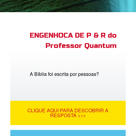
book Bible App
tre-se
ENGENHOCA DE P & R do
Professor Quantum
 o Idioma
A Bíblia foi escrita por pessoas?
CLIQUE AQUI PARA DESCOBRIR A
RESPOSTA >>>