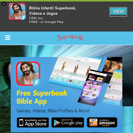
×
Bíblia Infantil Superbook,
VIEW
Vídeos e Jogos
CBN, Inc.
FREE - In Google Play
Return to Content
bra
ios
s