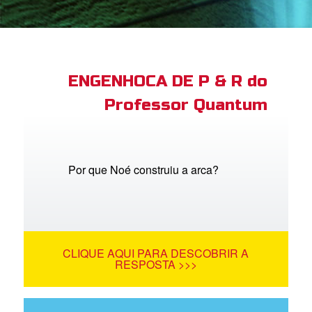
book Bible App
tre-se
ENGENHOCA DE P & R do
Professor Quantum
 o Idioma
Por que Noé construiu a arca?
CLIQUE AQUI PARA DESCOBRIR A
RESPOSTA >>>