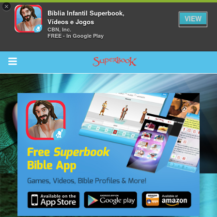
×
Bíblia Infantil Superbook,
VIEW
Vídeos e Jogos
CBN, Inc.
FREE - In Google Play
Return to Content
bra
ios
s