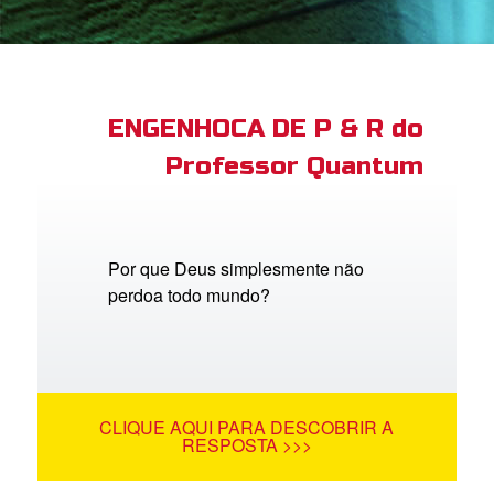
book Bible App
tre-se
ENGENHOCA DE P & R do
Professor Quantum
 o Idioma
Por que Deus simplesmente não
perdoa todo mundo?
CLIQUE AQUI PARA DESCOBRIR A
RESPOSTA >>>