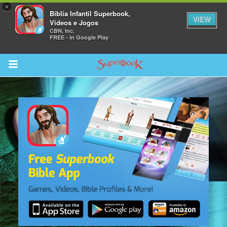
×
Bíblia Infantil Superbook,
VIEW
Vídeos e Jogos
CBN, Inc.
FREE - In Google Play
Return to Content
bra
ios
s