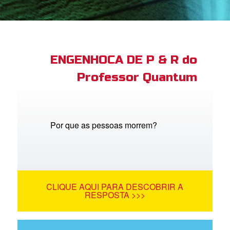
book Bible App
tre-se
ENGENHOCA DE P & R do
Professor Quantum
 o Idioma
Por que as pessoas morrem?
CLIQUE AQUI PARA DESCOBRIR A
RESPOSTA >>>