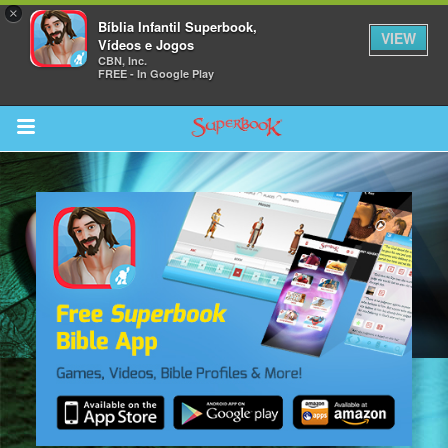
×
Bíblia Infantil Superbook,
VIEW
Vídeos e Jogos
CBN, Inc.
FREE - In Google Play
Return to Content
bra
ios
s