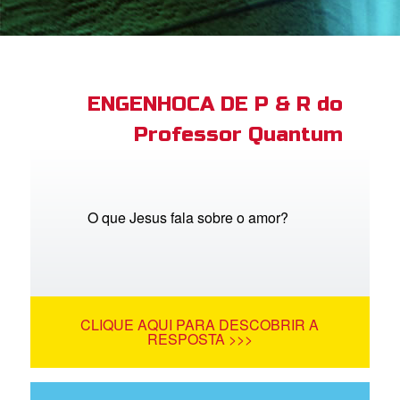
book Bible App
tre-se
ENGENHOCA DE P & R do
Professor Quantum
 o Idioma
O que Jesus fala sobre o amor?
CLIQUE AQUI PARA DESCOBRIR A
RESPOSTA >>>