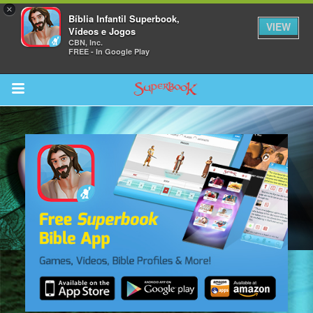
×
Bíblia Infantil Superbook,
VIEW
Vídeos e Jogos
CBN, Inc.
FREE - In Google Play
Return to Content
bra
ios
s