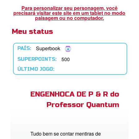
book Bible App
Para personalizar seu personagem, você
precisará visitar este site em um tablet no modo
paisagem ou no computador.
Meu status
tre-se
 o Idioma
Superbook
PAÍS:
500
SUPERPOINTS:
ÚLTIMO JOGO:
ENGENHOCA DE P & R do
Professor Quantum
Tudo bem se contar mentiras de