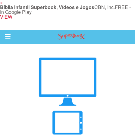
×
Bíblia Infantil Superbook, Vídeos e Jogos
CBN, Inc.
FREE -
In Google Play
VIEW
Return to Content
bra
ios
s