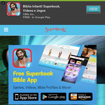
×
Bíblia Infantil Superbook,
VIEW
Vídeos e Jogos
CBN, Inc.
FREE - In Google Play
Return to Content
bra
ios
s