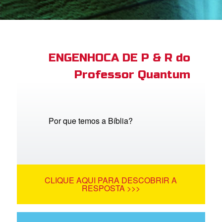
book Bible App
tre-se
ENGENHOCA DE P & R do
Professor Quantum
 o Idioma
Por que temos a Bíblia?
CLIQUE AQUI PARA DESCOBRIR A
RESPOSTA >>>