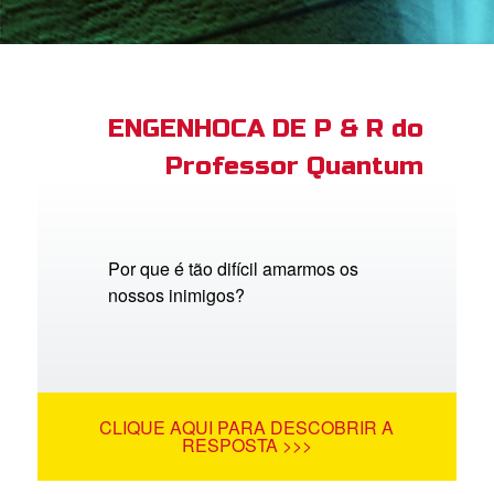
book Bible App
tre-se
ENGENHOCA DE P & R do
Professor Quantum
 o Idioma
Por que é tão difícil amarmos os
nossos inimigos?
CLIQUE AQUI PARA DESCOBRIR A
RESPOSTA >>>