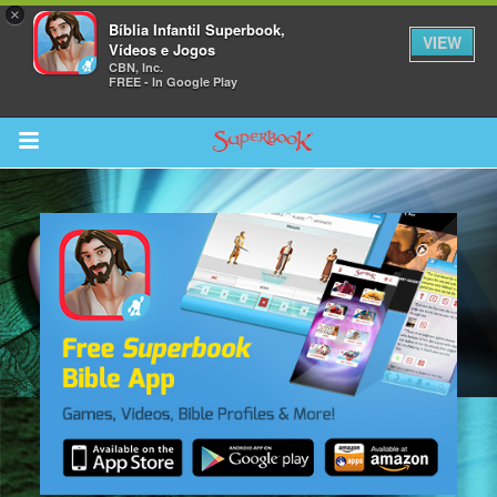
×
Bíblia Infantil Superbook,
VIEW
Vídeos e Jogos
CBN, Inc.
FREE - In Google Play
Return to Content
bra
ios
s