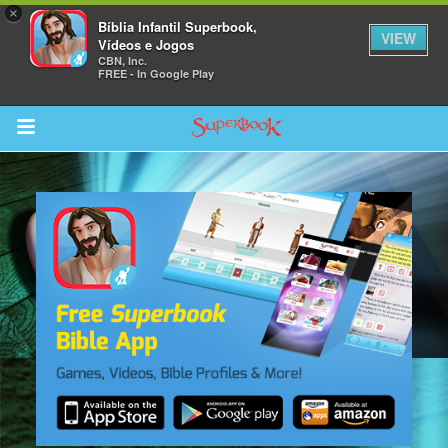
×
Bíblia Infantil Superbook,
VIEW
Vídeos e Jogos
CBN, Inc.
FREE - In Google Play
Return to Content
bra
ios
s