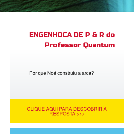
book Bible App
tre-se
ENGENHOCA DE P & R do
Professor Quantum
 o Idioma
Por que Noé construiu a arca?
CLIQUE AQUI PARA DESCOBRIR A
RESPOSTA >>>