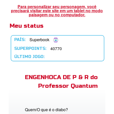
book Bible App
Para personalizar seu personagem, você
precisará visitar este site em um tablet no modo
paisagem ou no computador.
Meu status
tre-se
 o Idioma
Superbook
PAÍS:
40770
SUPERPOINTS:
ÚLTIMO JOGO:
ENGENHOCA DE P & R do
Professor Quantum
Quem/O que é o diabo?