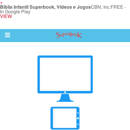
×
Bíblia Infantil Superbook, Vídeos e Jogos
CBN, Inc.
FREE -
In Google Play
VIEW
Return to Content
bra
ios
s