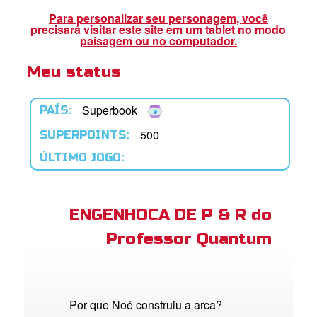
book Bible App
Para personalizar seu personagem, você
precisará visitar este site em um tablet no modo
paisagem ou no computador.
Meu status
tre-se
 o Idioma
Superbook
PAÍS:
500
SUPERPOINTS:
ÚLTIMO JOGO:
ENGENHOCA DE P & R do
Professor Quantum
Por que Noé construiu a arca?