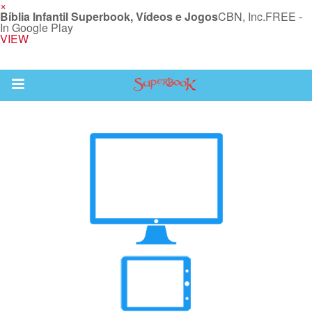
×
Bíblia Infantil Superbook, Vídeos e Jogos
CBN, Inc.
FREE -
In Google Play
VIEW
Return to Content
bra
ios
s