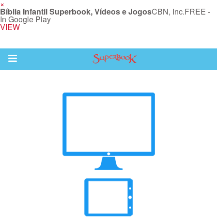
×
Bíblia Infantil Superbook, Vídeos e Jogos
CBN, Inc.
FREE -
In Google Play
VIEW
Return to Content
bra
ios
s