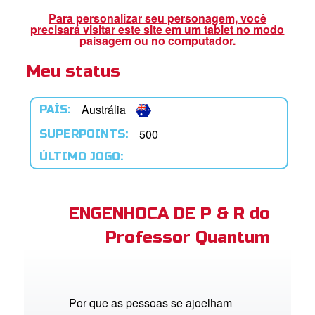
book Bible App
Para personalizar seu personagem, você
precisará visitar este site em um tablet no modo
paisagem ou no computador.
Meu status
tre-se
 o Idioma
Austrália
PAÍS:
500
SUPERPOINTS:
ÚLTIMO JOGO:
ENGENHOCA DE P & R do
Professor Quantum
Por que as pessoas se ajoelham