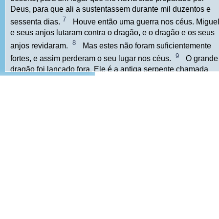
Deus, para que ali a sustentassem durante mil duzentos e
7
sessenta dias.
Houve então uma guerra nos céus. Migue
e seus anjos lutaram contra o dragão, e o dragão e os seus
8
anjos revidaram.
Mas estes não foram suficientemente
9
fortes, e assim perderam o seu lugar nos céus.
O grande
dragão foi lançado fora. Ele é a antiga serpente chamada
Diabo ou Satanás, que engana o mundo todo. Ele e os seus
10
anjos foram lançados à terra.
Então ouvi uma forte voz
dos céus, que dizia: “Agora veio a salvação, o poder e o
Reino do nosso Deus, e a autoridade do seu Cristo, pois foi
lançado fora o acusador dos nossos irmãos, que os acusa
11
diante do nosso Deus, dia e noite.
Eles o venceram pelo
sangue do Cordeiro e pela palavra do testemunho que
12
deram; diante da morte, não amaram a própria vida.
Portanto, celebrem-no, ó céus, e os que neles habitam! Mas
ai da terra e do mar, pois o Diabo desceu até vocês! Ele est
13
cheio de fúria, pois sabe que lhe resta pouco tempo”.
Quando o dragão foi lançado à terra, começou a perseguir a
14