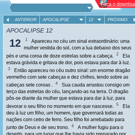
Faça o download
ANTERIOR
APOCALIPSE
12
PRÓXIMO
APOCALIPSE
12
12
1
Apareceu no céu um sinal extraordinário: uma
mulher vestida do sol, com a lua debaixo dos seus
2
pés e uma coroa de doze estrelas sobre a cabeça.
Ela
estava grávida e gritava de dor, pois estava para dar à luz.
3
Então apareceu no céu outro sinal: um enorme dragão
vermelho com sete cabeças e dez chifres, tendo sobre as
4
cabeças sete coroas .
Sua cauda arrastou consigo um
terço das estrelas do céu, lançando-as na terra. O dragão
pôs-se diante da mulher que estava para dar à luz, para
5
devorar o seu filho no momento em que nascesse.
Ela
deu à luz um filho, um homem, que governará todas as
nações com cetro de ferro. Seu filho foi arrebatado para
6
junto de Deus e de seu trono.
A mulher fugiu para o
deserto, para um lugar que lhe havia sido preparado por