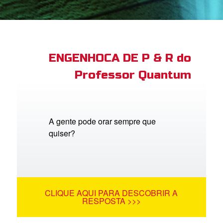
book Bible App
tre-se
ENGENHOCA DE P & R do
Professor Quantum
 o Idioma
A gente pode orar sempre que
quiser?
CLIQUE AQUI PARA DESCOBRIR A
RESPOSTA >>>