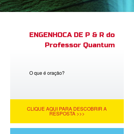
book Bible App
tre-se
ENGENHOCA DE P & R do
Professor Quantum
 o Idioma
O que é oração?
CLIQUE AQUI PARA DESCOBRIR A
RESPOSTA >>>