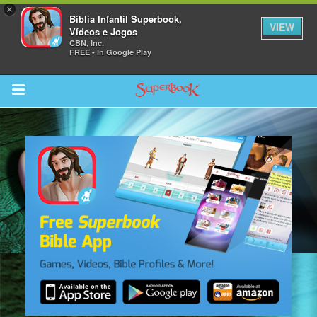
×
Bíblia Infantil Superbook,
VIEW
Vídeos e Jogos
CBN, Inc.
FREE - In Google Play
Return to Content
bra
ios
s