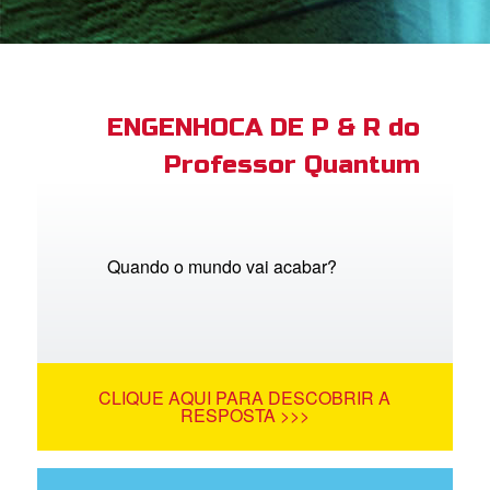
book Bible App
tre-se
ENGENHOCA DE P & R do
Professor Quantum
 o Idioma
Quando o mundo vai acabar?
CLIQUE AQUI PARA DESCOBRIR A
RESPOSTA >>>