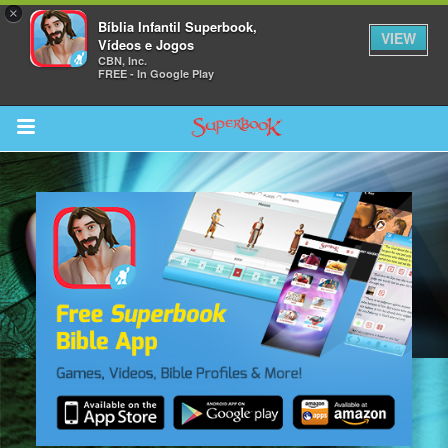
×
Bíblia Infantil Superbook,
VIEW
Vídeos e Jogos
CBN, Inc.
FREE - In Google Play
Return to Content
bra
ios
s