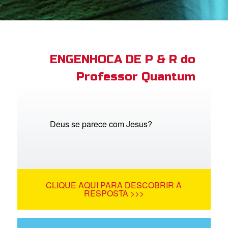
book Bible App
tre-se
ENGENHOCA DE P & R do
Professor Quantum
 o Idioma
Deus se parece com Jesus?
CLIQUE AQUI PARA DESCOBRIR A
RESPOSTA >>>