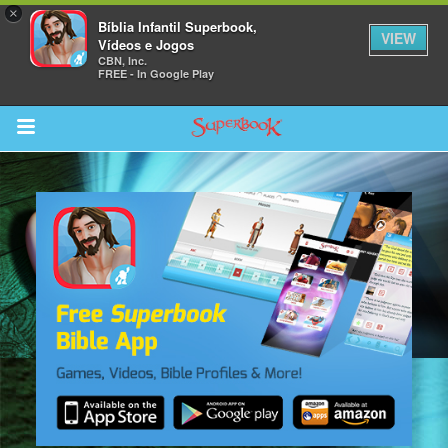
×
Bíblia Infantil Superbook,
VIEW
Vídeos e Jogos
CBN, Inc.
FREE - In Google Play
Return to Content
bra
ios
s