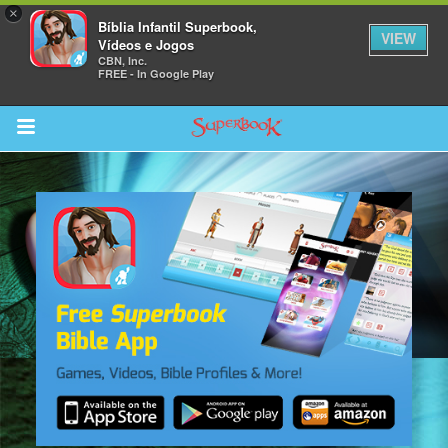
×
Bíblia Infantil Superbook,
VIEW
Vídeos e Jogos
CBN, Inc.
FREE - In Google Play
Return to Content
bra
ios
s