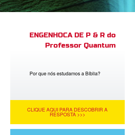
book Bible App
tre-se
ENGENHOCA DE P & R do
Professor Quantum
 o Idioma
Por que nós estudamos a Bíblia?
CLIQUE AQUI PARA DESCOBRIR A
RESPOSTA >>>